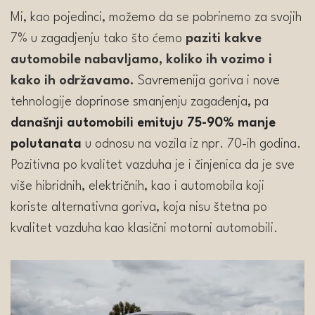
Mi, kao pojedinci, možemo da se pobrinemo za svojih
7% u zagadjenju tako što ćemo
paziti kakve
automobile nabavljamo, koliko ih vozimo i
kako ih održavamo.
Savremenija goriva i nove
tehnologije doprinose smanjenju zagađenja, pa
današnji automobili emituju 75-90% manje
polutanata
u odnosu na vozila iz npr. 70-ih godina.
Pozitivna po kvalitet vazduha je i činjenica da je sve
više hibridnih, električnih, kao i automobila koji
koriste alternativna goriva, koja nisu štetna po
kvalitet vazduha kao klasični motorni automobili.