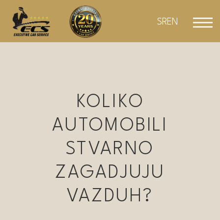
Preskoči
na
SR
EN
KOLIKO
AUTOMOBILI
STVARNO
ZAGADJUJU
VAZDUH?