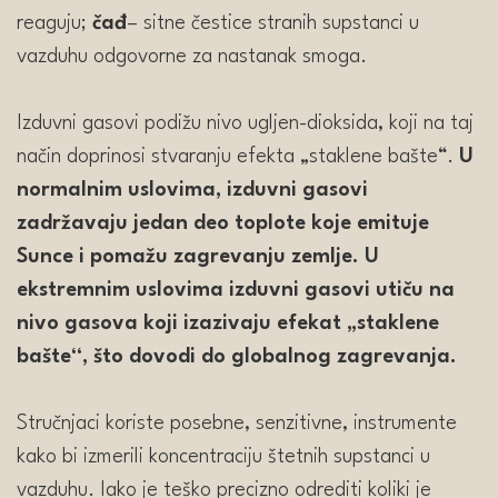
reaguju;
čađ
– sitne čestice stranih supstanci u
vazduhu odgovorne za nastanak smoga.
Izduvni gasovi podižu nivo ugljen-dioksida, koji na taj
način doprinosi stvaranju efekta „staklene bašte“.
U
normalnim uslovima, izduvni gasovi
zadržavaju jedan deo toplote koje emituje
Sunce i pomažu zagrevanju zemlje. U
ekstremnim uslovima izduvni gasovi utiču na
nivo gasova koji izazivaju efekat „staklene
bašte“, što dovodi do globalnog zagrevanja.
Stručnjaci koriste posebne, senzitivne, instrumente
kako bi izmerili koncentraciju štetnih supstanci u
vazduhu. Iako je teško precizno odrediti koliki je