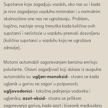
Supstance koje zagadjuju vazduh, oko nas su i kada
je nivo zagadjenja vazduha minimalan i u normalnim
okolnostima one nas ne ugrožavaju. Problem,
logično, nastaje onog trenutka kada količina ovih
supstanci i nečistoće u vazduhu premaši dozvoljenu
(količina supstanci u vazduhu koja ne ugrožava
zdravlje).
Motorni automobili sagorevanjem benzina emituju
polutante. Glavni zagadjivači koji dolaze iz auspuha
automobila su:
ugljen-monoksid
– stvara se kada
ugljenik u gorivu ne sagori u potpunosti;
ugljovodonici
– toksična jedinjenja vodonika i
ugljenika;
azot-oksid
– stvara se prilikom
sagorevanja goriva, kada azot i kiseonik međusobno