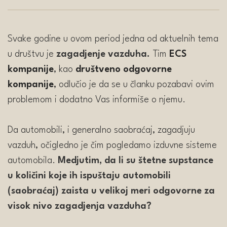
Svake godine u ovom period jedna od aktuelnih tema
u društvu je
zagadjenje vazduha.
Tim
ECS
kompanije
, kao
društveno odgovorne
kompanije
,
odlučio je da se u članku pozabavi ovim
problemom i dodatno Vas informiše o njemu.
Da automobili, i generalno saobraćaj, zagadjuju
vazduh, očigledno je čim pogledamo izduvne sisteme
automobila.
Medjutim, da li su štetne supstance
u količini koje ih ispuštaju automobili
(saobraćaj) zaista u velikoj meri odgovorne za
visok nivo zagadjenja vazduha?