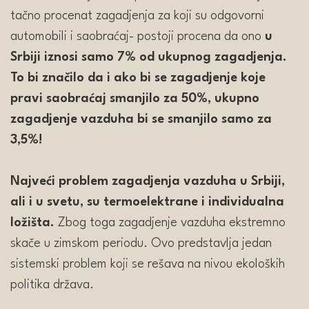
tačno procenat zagadjenja za koji su odgovorni
automobili i saobraćaj- postoji procena da ono
u
Srbiji iznosi samo 7% od ukupnog zagadjenja.
To bi značilo da i ako bi se zagadjenje koje
pravi saobraćaj smanjilo za 50%, ukupno
zagadjenje vazduha bi se smanjilo samo za
3,5%!
Najveći problem zagadjenja vazduha u Srbiji,
ali i u svetu, su termoelektrane i individualna
ložišta.
Zbog toga zagadjenje vazduha ekstremno
skače u zimskom periodu. Ovo predstavlja jedan
sistemski problem koji se rešava na nivou ekoloških
politika država.