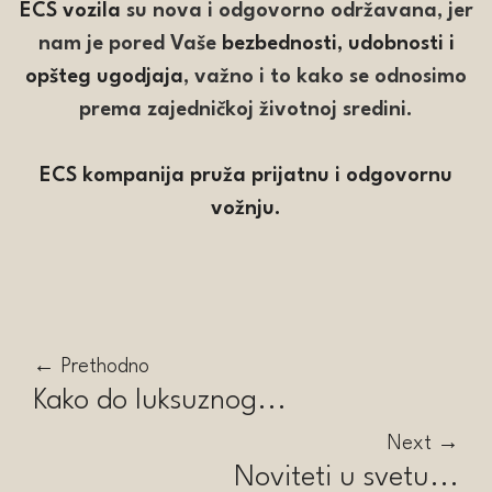
ECS vozila
su nova i odgovorno održavana, jer
nam je pored Vaše
bezbednosti, udobnosti i
opšteg ugodjaja
, važno i to kako se odnosimo
prema zajedničkoj životnoj sredini.
ECS kompanija pruža prijatnu i odgovornu
vožnju.
←
Prethodno
Kako do luksuznog...
Next
→
Noviteti u svetu...